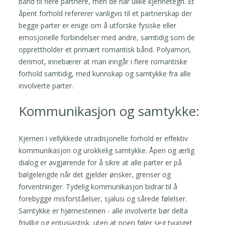
bånd til flere partnere, men de har ulike kjennetegn. Et
åpent forhold refererer vanligvis til et partnerskap der
begge parter er enige om å utforske fysiske eller
emosjonelle forbindelser med andre, samtidig som de
opprettholder et primært romantisk bånd. Polyamori,
derimot, innebærer at man inngår i flere romantiske
forhold samtidig, med kunnskap og samtykke fra alle
involverte parter.
Kommunikasjon og samtykke:
Kjernen i vellykkede utradisjonelle forhold er effektiv
kommunikasjon og urokkelig samtykke. Åpen og ærlig
dialog er avgjørende for å sikre at alle parter er på
bølgelengde når det gjelder ønsker, grenser og
forventninger. Tydelig kommunikasjon bidrar til å
forebygge misforståelser, sjalusi og sårede følelser.
Samtykke er hjørnesteinen - alle involverte bør delta
frivillig og entusiastisk, uten at noen føler seg tvunget