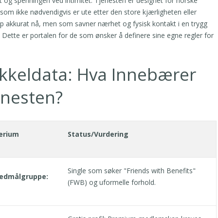
t og spenningen ved intimitet. Tjenesten er designet for norske
som ikke nødvendigvis er ute etter den store kjærligheten eller
p akkurat nå, men som savner nærhet og fysisk kontakt i en trygg
Dette er portalen for de som ønsker å definere sine egne regler for
kkeldata: Hva Innebærer
enesten?
terium
Status/Vurdering
Single som søker "Friends with Benefits"
edmålgruppe:
(FWB) og uformelle forhold.