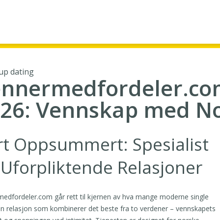
up dating
nnermedfordeler.co
26: Vennskap med No
rt Oppsummert: Spesialist
 Uforpliktende Relasjoner
edfordeler.com går rett til kjernen av hva mange moderne single
en relasjon som kombinerer det beste fra to verdener – vennskapets