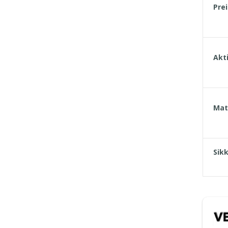
Pre
Akti
Mat
Sik