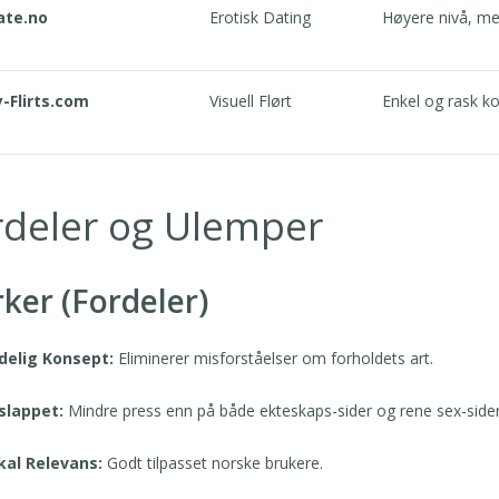
ate.no
Erotisk Dating
Høyere nivå, mer 
-Flirts.com
Visuell Flørt
Enkel og rask k
rdeler og Ulemper
rker (Fordeler)
delig Konsept:
Eliminerer misforståelser om forholdets art.
slappet:
Mindre press enn på både ekteskaps-sider og rene sex-sider
kal Relevans:
Godt tilpasset norske brukere.