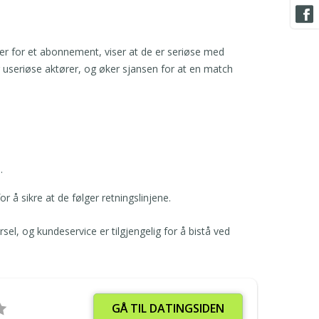
r for et abonnement, viser at de er seriøse med
og useriøse aktører, og øker sjansen for at en match
.
å sikre at de følger retningslinjene.
el, og kundeservice er tilgjengelig for å bistå ved
GÅ TIL DATINGSIDEN