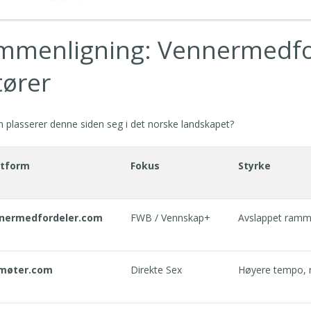
mmenligning: Vennermedfor
tører
 plasserer denne siden seg i det norske landskapet?
ttform
Fokus
Styrke
nermedfordeler.com
FWB / Vennskap+
Avslappet ramme
møter.com
Direkte Sex
Høyere tempo, m