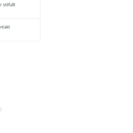
stilfullt
ontakt
.