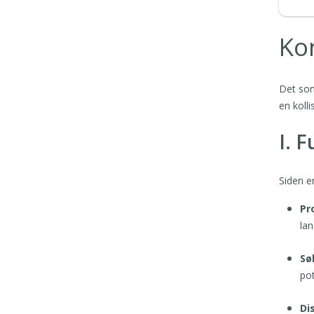
Ko
Det som
en koll
I. 
Siden e
Pr
lan
Sø
pot
Di