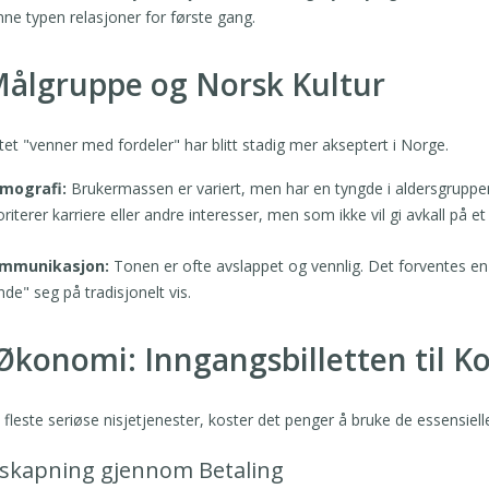
ne typen relasjoner for første gang.
 Målgruppe og Norsk Kultur
et "venner med fordeler" har blitt stadig mer akseptert i Norge.
mografi:
Brukermassen er variert, men har en tyngde i aldersgruppe
oriterer karriere eller andre interesser, men som ikke vil gi avkall på et 
mmunikasjon:
Tonen er ofte avslappet og vennlig. Det forventes en
nde" seg på tradisjonelt vis.
. Økonomi: Inngangsbilletten til K
fleste seriøse nisjetjenester, koster det penger å bruke de essensiel
iskapning gjennom Betaling