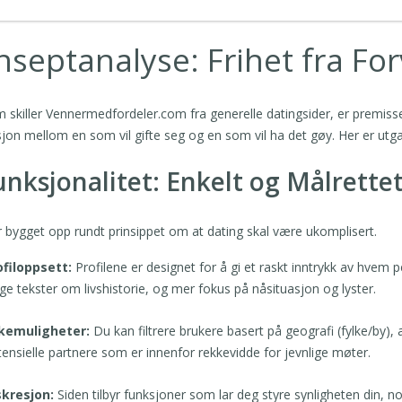
nseptanalyse: Frihet fra Fo
 skiller Vennermedfordeler.com fra generelle datingsider, er premisse
isjon mellom en som vil gifte seg og en som vil ha det gøy. Her er u
Funksjonalitet: Enkelt og Målrette
r bygget opp rundt prinsippet om at dating skal være ukomplisert.
ofiloppsett:
Profilene er designet for å gi et raskt inntrykk av hvem
ge tekster om livshistorie, og mer fokus på nåsituasjon og lyster.
kemuligheter:
Du kan filtrere brukere basert på geografi (fylke/by), 
ensielle partnere som er innenfor rekkevidde for jevnlige møter.
skresjon:
Siden tilbyr funksjoner som lar deg styre synligheten din, 