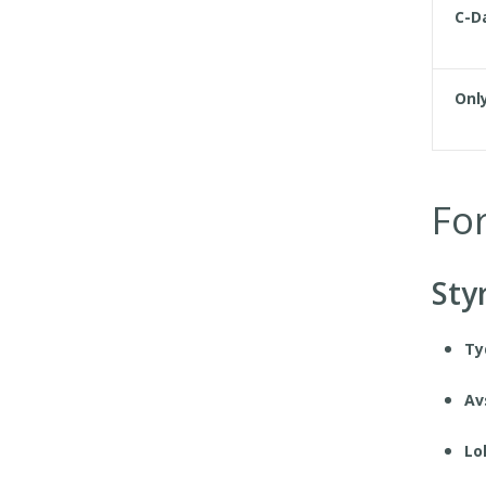
C-D
Only
Fo
Sty
Ty
Av
Lo