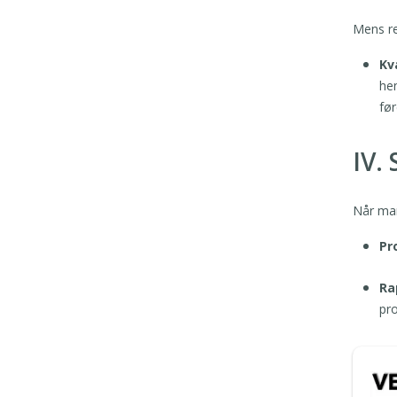
Mens reg
Kv
hen
før
IV.
Når man 
Pr
Ra
pr