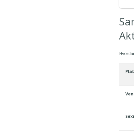
Sa
Ak
Hvordan
Pla
Ven
Sex