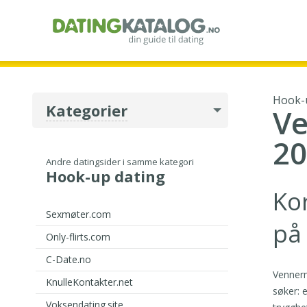
Hook-
Kategorier
Ve
20
Andre datingsider i samme kategori
Hook-up dating
Ko
Sexmøter.com
på
Only-flirts.com
C-Date.no
Vennerm
KnulleKontakter.net
søker: 
Voksendating.site