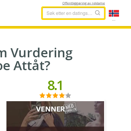
Offentliggjøring av reklame
...
m Vurdering
e Attåt?
8.1