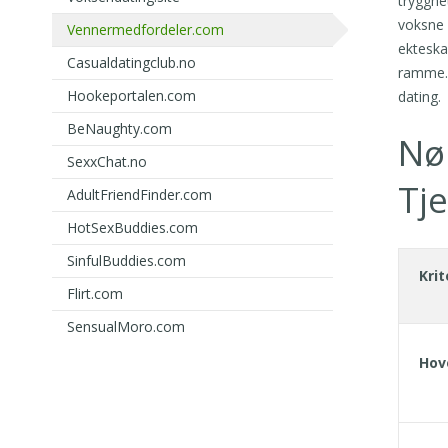
trygghe
voksne 
Vennermedfordeler.com
ekteska
Casualdatingclub.no
ramme. 
Hookeportalen.com
dating.
BeNaughty.com
Nø
SexxChat.no
Tj
AdultFriendFinder.com
HotSexBuddies.com
SinfulBuddies.com
Kri
Flirt.com
SensualMoro.com
Hov