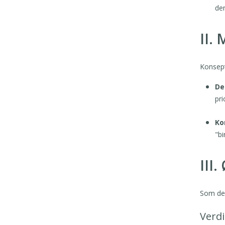
den
II.
Konsept
De
pri
Ko
"bi
III
Som de 
Verd