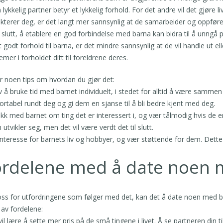
 lykkelig partner betyr et lykkelig forhold. For det andre vil det gjøre l
kterer deg, er det langt mer sannsynlig at de samarbeider og oppføre
l slutt, å etablere en god forbindelse med barna kan bidra til å unngå p
t godt forhold til barna, er det mindre sannsynlig at de vil handle ut
emer i forholdet ditt til foreldrene deres.
r noen tips om hvordan du gjør det:
v å bruke tid med barnet individuelt, i stedet for alltid å være sammen 
rtabel rundt deg og gi dem en sjanse til å bli bedre kjent med deg.
kk med barnet om ting det er interessert i, og vær tålmodig hvis de enn
en utvikler seg, men det vil være verdt det til slutt.
 interesse for barnets liv og hobbyer, og vær støttende for dem. Dette v
ordelene med å date noen 
ross for utfordringene som følger med det, kan det å date noen med b
av fordelene:
vil lære å sette mer pris på de små tingene i livet. Å se partneren din 