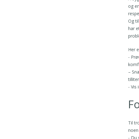
og en
respe
Og ti
har e
probl
Her e
- Prø
komfo
– Sna
tillit
- Vis
F
Til t
noen 
- Du 