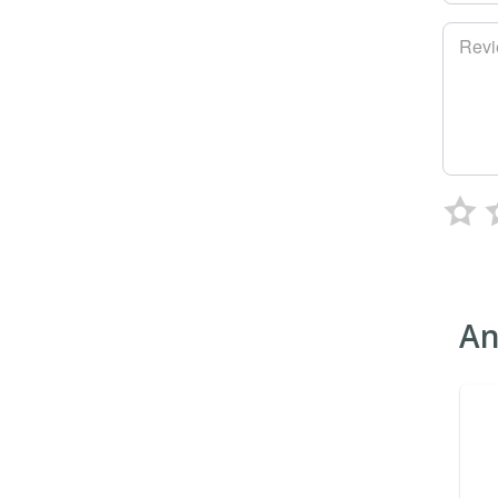
Rev
An