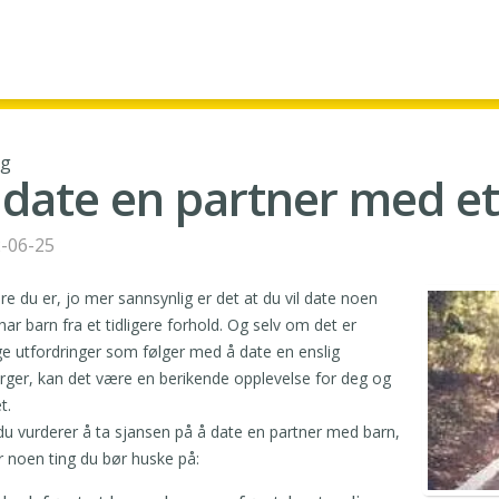
gg
 date en partner med et
-06-25
dre du er, jo mer sannsynlig er det at du vil date noen
ar barn fra et tidligere forhold. Og selv om det er
 utfordringer som følger med å date en enslig
rger, kan det være en berikende opplevelse for deg og
t.
du vurderer å ta sjansen på å date en partner med barn,
r noen ting du bør huske på: