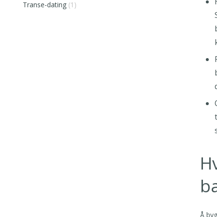
Transe-dating
(1)
Hv
b
Å byg