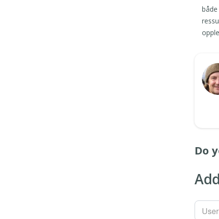
både 
ressu
opple
Do y
Add
Use