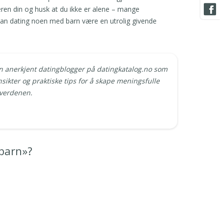
neren din og husk at du ikke er alene – mange
 kan dating noen med barn være en utrolig givende
n anerkjent datingblogger på datingkatalog.no som
nsikter og praktiske tips for å skape meningsfulle
gverdenen.
 barn»?