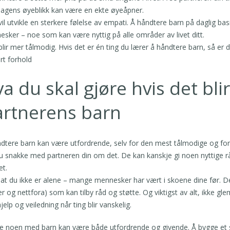
agens øyeblikk kan være en ekte øyeåpner.
vil utvikle en sterkere følelse av empati. Å håndtere barn på daglig bas
sker – noe som kan være nyttig på alle områder av livet ditt.
blir mer tålmodig. Hvis det er én ting du lærer å håndtere barn, så er 
rt forhold
a du skal gjøre hvis det bl
artnerens barn
dtere barn kan være utfordrende, selv for den mest tålmodige og forst
 snakke med partneren din om det. De kan kanskje gi noen nyttige rå
et.
at du ikke er alene – mange mennesker har vært i skoene dine før. Det
ler og nettfora) som kan tilby råd og støtte. Og viktigst av alt, ikke g
hjelp og veiledning når ting blir vanskelig.
e noen med barn kan være både utfordrende og givende. Å bygge et so