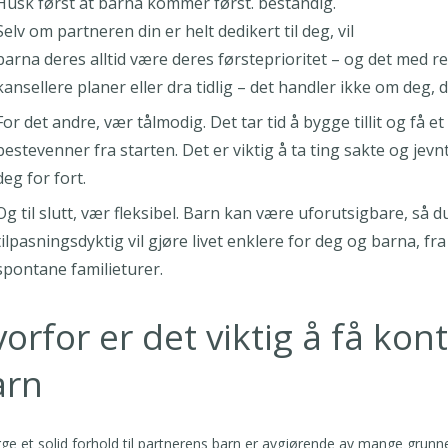
Husk først at barna kommer først. bestandig.
Selv om partneren din er helt dedikert til deg, vil
barna deres alltid være deres førsteprioritet – og det med re
kansellere planer eller dra tidlig – det handler ikke om deg,
For det andre, vær tålmodig. Det tar tid å bygge tillit og få 
bestevenner fra starten. Det er viktig å ta ting sakte og jevn
deg for fort.
Og til slutt, vær fleksibel. Barn kan være uforutsigbare, så
tilpasningsdyktig vil gjøre livet enklere for deg og barna, fra 
spontane familieturer.
orfor er det viktig å få ko
arn
ge et solid forhold til partnerens barn er avgjørende av mange grunner.