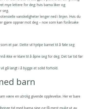
ivet mye lettere for deg; hvis barna liker og
r seg.
otensielle vanskeligheter lenger ned i linjen. Hvis du
 eller gjøre opprør mot deg – noe som kan forårsake
som et par. Dette vil hjelpe barnet til å føle seg
å ikke er klare til å åpne seg for deg. Det tar tid før
il gå langt i å bygge et solid forhold.
med barn
arn være en utrolig givende opplevelse. Her er bare
tilbringe tid med barna sine og få mest mulig ut av