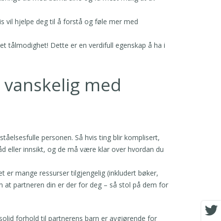
is vil hjelpe deg til å forstå og føle mer med
det tålmodighet! Dette er en verdifull egenskap å ha i
ir vanskelig med
åelsesfulle personen. Så hvis ting blir komplisert,
d eller innsikt, og de må være klar over hvordan du
 er mange ressurser tilgjengelig (inkludert bøker,
lem at partneren din er der for deg – så stol på dem for
lid forhold til partnerens barn er avgjørende for