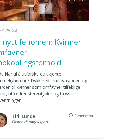
23-05-24
t nytt fenomen: Kvinner
mfavner
ppkoblingsforhold
du klar til å utforske de ukjente
mmelighetene? Dykk ned i motivasjonen og
erden til kvinner som omfavner tilfeldige
er, utfordrer stereotypier og trosser
ventninger.
Tiril Lunde
3 min read
Online datingekspert