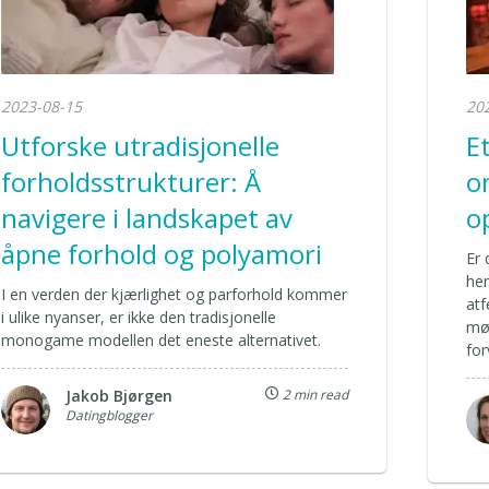
2023-08-15
20
Utforske utradisjonelle
E
forholdsstrukturer: Å
o
navigere i landskapet av
o
åpne forhold og polyamori
Er 
he
I en verden der kjærlighet og parforhold kommer
atf
i ulike nyanser, er ikke den tradisjonelle
møt
monogame modellen det eneste alternativet.
for
Jakob Bjørgen
2 min read
Datingblogger