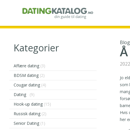
Blo
Kategorier
Å
2022
Affære dating
(3)
BDSM dating
(2)
Jo el
som h
Cougar dating
(4)
mange
Dating
(9)
forsø
Hook-up dating
(15)
barne
Hvis 
Russisk dating
(2)
her e
Senior Dating
(1)