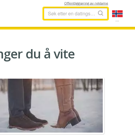
Offentliggjøring av reklame
...
nger du å vite