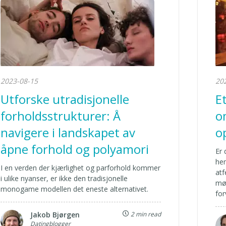
2023-08-15
20
Utforske utradisjonelle
E
forholdsstrukturer: Å
o
navigere i landskapet av
o
åpne forhold og polyamori
Er 
he
I en verden der kjærlighet og parforhold kommer
atf
i ulike nyanser, er ikke den tradisjonelle
møt
monogame modellen det eneste alternativet.
for
Jakob Bjørgen
2 min read
Datingblogger