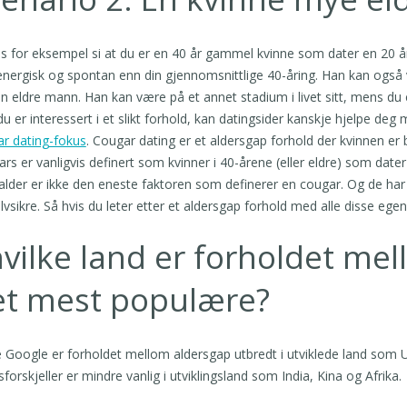
s for eksempel si at du er en 40 år gammel kvinne som dater en 20 
nergisk og spontan enn din gjennomsnittlige 40-åring. Han kan også
n eldre mann. Han kan være på et annet stadium i livet sitt, mens du 
du er interessert i et slikt forhold, kan datingsider kanskje hjelpe d
r dating-fokus
. Cougar dating er et aldersgap forhold der kvinnen er
rs er vanligvis definert som kvinner i 40-årene (eller eldre) som dater
lder er ikke den eneste faktoren som definerer en cougar. Og de har
lvsikre. Så hvis du leter etter et aldersgap forhold med alle disse e
hvilke land er forholdet mel
et mest populære?
e Google er forholdet mellom aldersgap utbredt i utviklede land som U
sforskjeller er mindre vanlig i utviklingsland som India, Kina og Afrika.