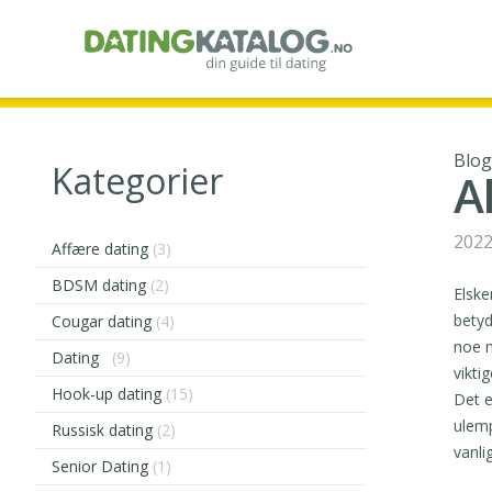
Blo
Kategorier
A
2022
Affære dating
(3)
BDSM dating
(2)
Elske
betyd
Cougar dating
(4)
noe n
Dating
(9)
vikti
Hook-up dating
(15)
Det e
ulemp
Russisk dating
(2)
vanli
Senior Dating
(1)