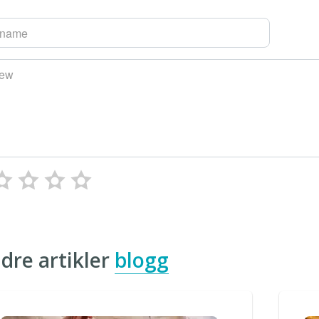
rname
iew
dre artikler
blogg