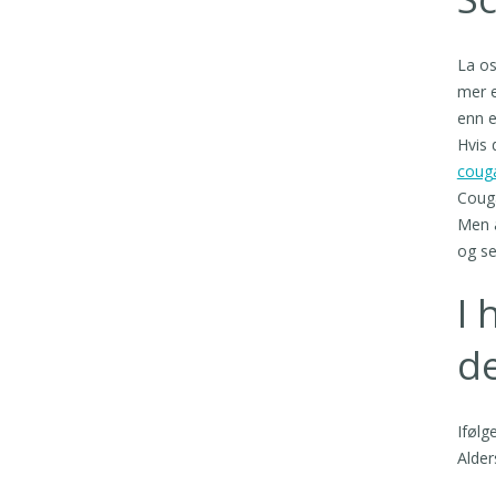
La os
mer e
enn e
Hvis 
couga
Couga
Men a
og se
I 
d
Ifølg
Alder