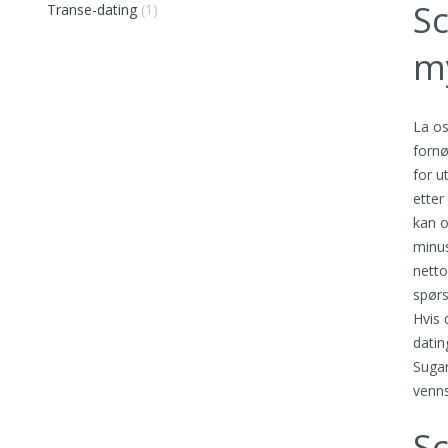
S
Transe-dating
(1)
m
La os
fornø
for u
etter
kan o
minus
netto
spørs
Hvis 
datin
Sugar
venns
Sc