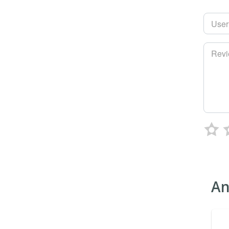
Use
Rev
An