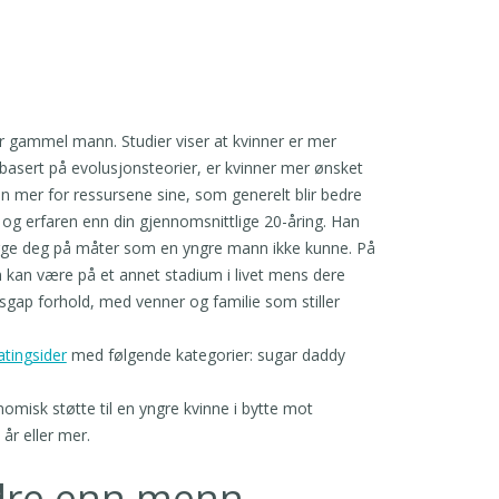
r gammel mann. Studier viser at kvinner er mer
basert på evolusjonsteorier, er kvinner mer ønsket
n mer for ressursene sine, som generelt blir bedre
 og erfaren enn din gjennomsnittlige 20-åring. Han
sørge deg på måter som en yngre mann ikke kunne. På
 kan være på et annet stadium i livet mens dere
rsgap forhold, med venner og familie som stiller
atingsider
med følgende kategorier: sugar daddy
omisk støtte til en yngre kvinne i bytte mot
 år eller mer.
ldre enn menn