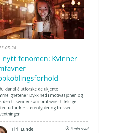
23-05-24
t nytt fenomen: Kvinner
mfavner
ppkoblingsforhold
du klar til å utforske de ukjente
mmelighetene? Dykk ned i motivasjonen og
erden til kvinner som omfavner tilfeldige
er, utfordrer stereotypier og trosser
ventninger.
Tiril Lunde
3 min read