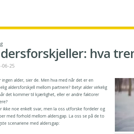
gg
ldersforskjeller: hva tre
-06-25
r ingen alder, sier de. Men hva med når det er en
elig aldersforskjell mellom partnere? Betyr alder virkelig
år det kommer til kjærlighet, eller er andre faktorer
gere?
r ikke noe enkelt svar, men la oss utforske fordeler og
er med forhold mellom aldersgap. La oss se på de to
gste scenariene med aldersgap: