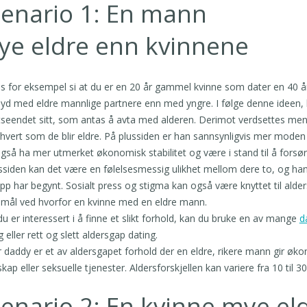
cenario 1: En mann
ye eldre enn kvinnene
s for eksempel si at du er en 20 år gammel kvinne som dater en 40 å
yd med eldre mannlige partnere enn med yngre. I følge denne ideen, 
tseendet sitt, som antas å avta med alderen. Derimot verdsettes men
 hvert som de blir eldre. På plussiden er han sannsynligvis mer moden
gså ha mer utmerket økonomisk stabilitet og være i stand til å for
siden kan det være en følelsesmessig ulikhet mellom dere to, og han
pp har begynt. Sosialt press og stigma kan også være knyttet til alde
mål ved hvorfor en kvinne med en eldre mann.
du er interessert i å finne et slikt forhold, kan du bruke en av mange
d
g eller rett og slett aldersgap dating.
 daddy er et av aldersgapet forhold der en eldre, rikere mann gir økon
kap eller seksuelle tjenester. Aldersforskjellen kan variere fra 10 til 30
enario 2: En kvinne mye e