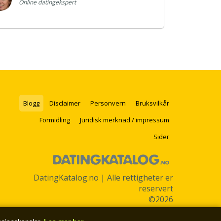
Online datingekspert
Blogg
Disclaimer
Personvern
Bruksvilkår
Formidling
Juridisk merknad / impressum
Sider
DatingKatalog.no | Alle rettigheter er
reservert
©2026