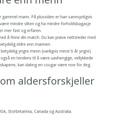
år gammel mann. På plussiden er han sannsynligvis
 være mindre sliten og ha mindre forholdsbagasje
er mer fast og erfaren.
eg med å finne din match. Du kan prøve nettsteder med
 betydelig eldre enn mannen.
 betydelig yngre menn (vanligvis minst ti år yngre).
 også en tendens til å være uavhengige, vellykkede
genskapene, kan dating en cougar være noe for deg.
lom aldersforskjeller
SA, Storbritannia, Canada og Australia.