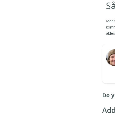
S
Med t
komme
alder
Do y
Add