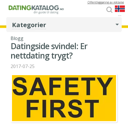
Offentliggjøring av reklame
...
Kategorier
Blogg
Datingside svindel: Er
nettdating trygt?
2017-07-25