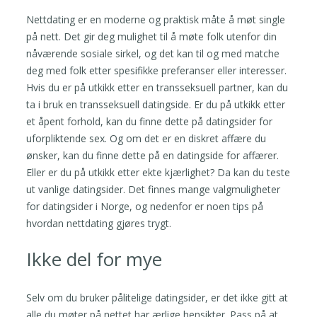
Nettdating er en moderne og praktisk måte å møt single
på nett. Det gir deg mulighet til å møte folk utenfor din
nåværende sosiale sirkel, og det kan til og med matche
deg med folk etter spesifikke preferanser eller interesser.
Hvis du er på utkikk etter en transseksuell partner, kan du
ta i bruk en transseksuell datingside. Er du på utkikk etter
et åpent forhold, kan du finne dette på datingsider for
uforpliktende sex. Og om det er en diskret affære du
ønsker, kan du finne dette på en datingside for affærer.
Eller er du på utkikk etter ekte kjærlighet? Da kan du teste
ut vanlige datingsider. Det finnes mange valgmuligheter
for datingsider i Norge, og nedenfor er noen tips på
hvordan nettdating gjøres trygt.
Ikke del for mye
Selv om du bruker pålitelige datingsider, er det ikke gitt at
alle du møter på nettet har ærlige hensikter. Pass på at