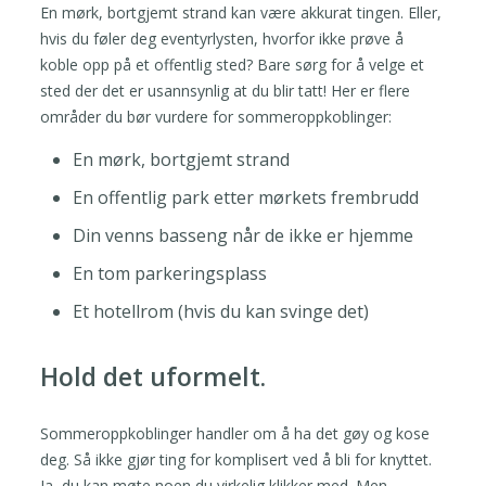
En mørk, bortgjemt strand kan være akkurat tingen. Eller,
hvis du føler deg eventyrlysten, hvorfor ikke prøve å
koble opp på et offentlig sted? Bare sørg for å velge et
sted der det er usannsynlig at du blir tatt! Her er flere
områder du bør vurdere for sommeroppkoblinger:
En mørk, bortgjemt strand
En offentlig park etter mørkets frembrudd
Din venns basseng når de ikke er hjemme
En tom parkeringsplass
Et hotellrom (hvis du kan svinge det)
Hold det uformelt.
Sommeroppkoblinger handler om å ha det gøy og kose
deg. Så ikke gjør ting for komplisert ved å bli for knyttet.
Ja, du kan møte noen du virkelig klikker med. Men