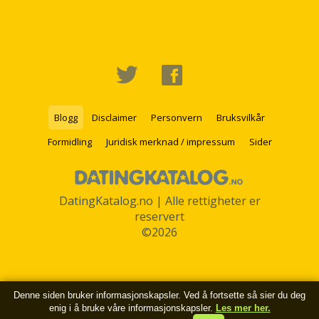
Blogg
Disclaimer
Personvern
Bruksvilkår
Formidling
Juridisk merknad / impressum
Sider
DatingKatalog.no | Alle rettigheter er
reservert
©2026
Denne siden bruker informasjonskapsler. Ved å fortsette så sier du deg
enig i å bruke våre informasjonskapsler.
Les mer her.