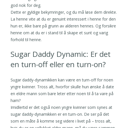
god nok for deg.
Dette er gyldige bekymringer, og du må løse dem direkte.
La henne vite at du er genuint interessert i henne for den
hun er, ikke bare på grunn av alderen hennes. Og forsikre
henne om at du er i stand til å skape et sunt og varig
forhold til henne.
Sugar Daddy Dynamic: Er det
en turn-off eller en turn-on?
Sugar daddy-dynamikken kan være en turn-off for noen
yngre kvinner. Tross alt, hvorfor skulle hun ønske å date
en eldre mann som bare leter etter noen til å ta vare på
ham?
Imidlertid er det også noen yngre kvinner som synes at
sugar daddy-dynamikken er en turn-on. De ser på det
som en måte å komme seg videre i livet på – tross alt,
hvis du er en vellykket eldre mann, må du være sammen.