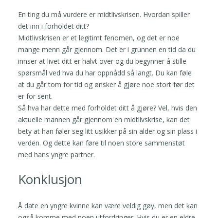
En ting du må vurdere er midtlivskrisen. Hvordan spiller
det inn i forholdet ditt?
Midtlivskrisen er et legitimt fenomen, og det er noe
mange menn går gjennom. Det er i grunnen en tid da du
innser at livet ditt er halvt over og du begynner å stille
spørsmål ved hva du har oppnådd så langt. Du kan føle
at du går tom for tid og ønsker å gjøre noe stort før det
er for sent.
Så hva har dette med forholdet ditt å gjøre? Vel, hvis den
aktuelle mannen går gjennom en midtlivskrise, kan det
bety at han føler seg litt usikker på sin alder og sin plass i
verden. Og dette kan føre til noen store sammenstøt
med hans yngre partner.
Konklusjon
Å date en yngre kvinne kan være veldig gøy, men det kan
også komme med noen utfordringer. Hvis du er en eldre