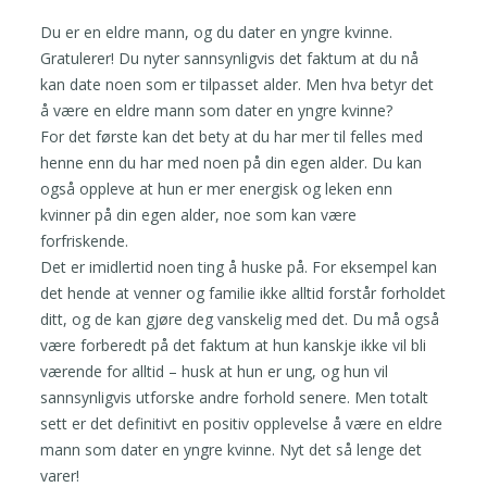
Du er en eldre mann, og du dater en yngre kvinne.
Gratulerer! Du nyter sannsynligvis det faktum at du nå
kan date noen som er tilpasset alder. Men hva betyr det
å være en eldre mann som dater en yngre kvinne?
For det første kan det bety at du har mer til felles med
henne enn du har med noen på din egen alder. Du kan
også oppleve at hun er mer energisk og leken enn
kvinner på din egen alder, noe som kan være
forfriskende.
Det er imidlertid noen ting å huske på. For eksempel kan
det hende at venner og familie ikke alltid forstår forholdet
ditt, og de kan gjøre deg vanskelig med det. Du må også
være forberedt på det faktum at hun kanskje ikke vil bli
værende for alltid – husk at hun er ung, og hun vil
sannsynligvis utforske andre forhold senere. Men totalt
sett er det definitivt en positiv opplevelse å være en eldre
mann som dater en yngre kvinne. Nyt det så lenge det
varer!