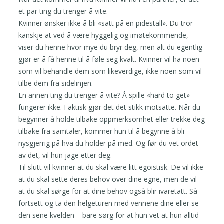
et par ting du trenger å vite.
Kvinner ønsker ikke å bli «satt på en pidestall». Du tror
kanskje at ved å være hyggelig og imøtekommende,
viser du henne hvor mye du bryr deg, men alt du egentlig
gjør er å få henne til å føle seg kvalt. Kvinner vil ha noen
som vil behandle dem som likeverdige, ikke noen som vil
tilbe dem fra sidelinjen.
En annen ting du trenger å vite? Å spille «hard to get»
fungerer ikke. Faktisk gjør det det stikk motsatte. Når du
begynner å holde tilbake oppmerksomhet eller trekke deg
tilbake fra samtaler, kommer hun til å begynne å bli
nysgjerrig på hva du holder på med. Og før du vet ordet
av det, vil hun jage etter deg.
Til slutt vil kvinner at du skal være litt egoistisk. De vil ikke
at du skal sette deres behov over dine egne, men de vil
at du skal sørge for at dine behov også blir ivaretatt. Så
fortsett og ta den helgeturen med vennene dine eller se
den sene kvelden – bare sørg for at hun vet at hun alltid