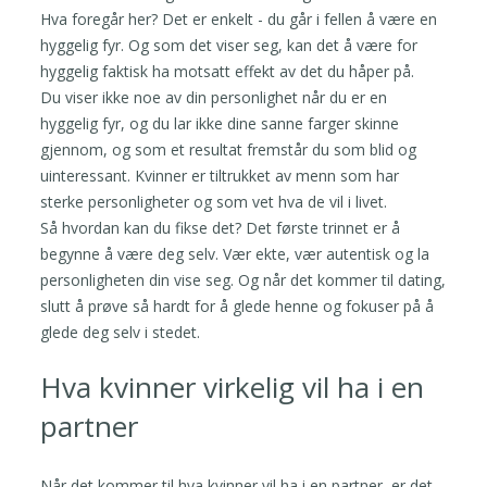
Hva foregår her? Det er enkelt - du går i fellen å være en
hyggelig fyr. Og som det viser seg, kan det å være for
hyggelig faktisk ha motsatt effekt av det du håper på.
Du viser ikke noe av din personlighet når du er en
hyggelig fyr, og du lar ikke dine sanne farger skinne
gjennom, og som et resultat fremstår du som blid og
uinteressant. Kvinner er tiltrukket av menn som har
sterke personligheter og som vet hva de vil i livet.
Så hvordan kan du fikse det? Det første trinnet er å
begynne å være deg selv. Vær ekte, vær autentisk og la
personligheten din vise seg. Og når det kommer til dating,
slutt å prøve så hardt for å glede henne og fokuser på å
glede deg selv i stedet.
Hva kvinner virkelig vil ha i en
partner
Når det kommer til hva kvinner vil ha i en partner, er det