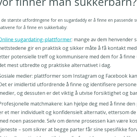
vor finner man sukkerbarn?
 de største utfordringene for en sugardaddy er å finne en passende
nativene for å finne en sukkerbaby:
Online sugardating-plattformer
: mange av dem henvender se
nettstedene gir en praktisk og sikker måte å få kontakt med 
etter potensielle treff og kommunisere med dem for å finne u
det mest utbredte og praktiske alternativet i dag.
Sosiale medier: plattformer som Instagram og Facebook kan
Det er imidlertid utfordrende å finne og identifisere person
medier, og dessuten er det viktig å utvise forsiktighet og 
Profesjonelle matchmakere: kan hjelpe deg med å finne den
er et mer individuelt og konfidensielt alternativ, ettersom d
med noen passende. Selv om denne prosessen kan være kostb
tjeneste – som sikrer at begge parter får sine spesifikke for