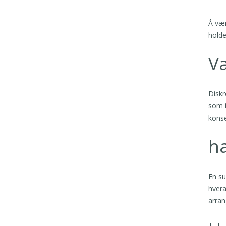
Å vær
holde
Væ
Diskr
som i
konse
ha
En su
hvera
arran