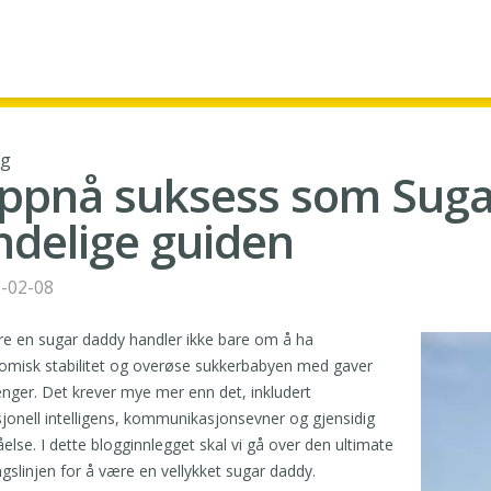
gg
ppnå suksess som Suga
ndelige guiden
-02-08
e en sugar daddy handler ikke bare om å ha
misk stabilitet og overøse sukkerbabyen med gaver
nger. Det krever mye mer enn det, inkludert
onell intelligens, kommunikasjonsevner og gjensidig
åelse. I dette blogginnlegget skal vi gå over den ultimate
ngslinjen for å være en vellykket sugar daddy.