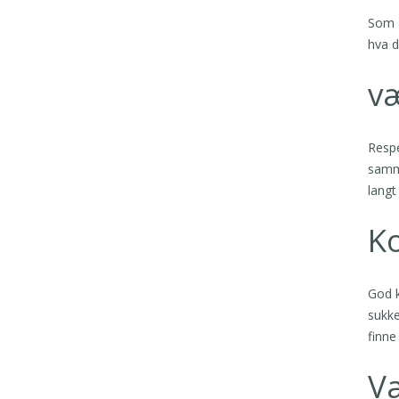
Som a
hva d
væ
Respe
samme
langt
K
God k
sukke
finne
V