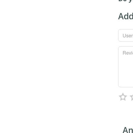
Add
Use
Rev
An