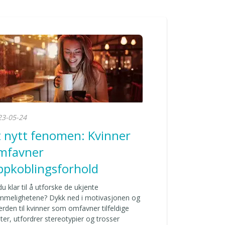
23-05-24
t nytt fenomen: Kvinner
mfavner
ppkoblingsforhold
du klar til å utforske de ukjente
mmelighetene? Dykk ned i motivasjonen og
erden til kvinner som omfavner tilfeldige
er, utfordrer stereotypier og trosser