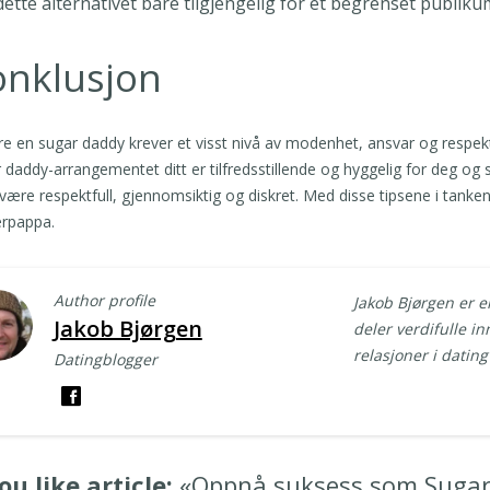
dette alternativet bare tilgjengelig for et begrenset publiku
onklusjon
e en sugar daddy krever et visst nivå av modenhet, ansvar og respekt.
 daddy-arrangementet ditt er tilfredsstillende og hyggelig for deg og
d være respektfull, gjennomsiktig og diskret. Med disse tipsene i tankene
erpappa.
Author profile
Jakob Bjørgen er e
Jakob Bjørgen
deler verdifulle in
relasjoner i datin
Datingblogger
ou like article:
«Oppnå suksess som Sugar 