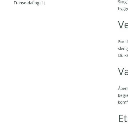
Sørg 
Transe-dating
(1)
hygge
Ve
Før d
sleng
Du ka
V
Åpenh
begre
komfo
Et