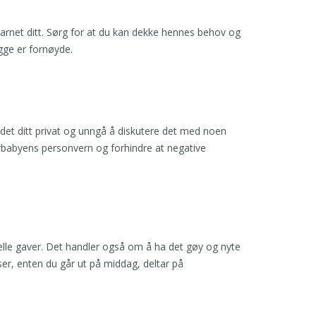
arnet ditt. Sørg for at du kan dekke hennes behov og
egge er fornøyde.
ldet ditt privat og unngå å diskutere det med noen
kerbabyens personvern og forhindre at negative
lle gaver. Det handler også om å ha det gøy og nyte
lser, enten du går ut på middag, deltar på