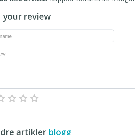
 your review
rname
iew
dre artikler
blogg