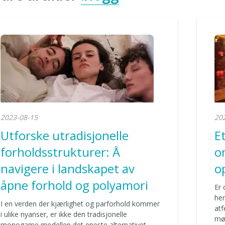
2023-08-15
20
Utforske utradisjonelle
E
forholdsstrukturer: Å
o
navigere i landskapet av
o
åpne forhold og polyamori
Er 
he
I en verden der kjærlighet og parforhold kommer
atf
i ulike nyanser, er ikke den tradisjonelle
møt
monogame modellen det eneste alternativet.