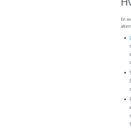
H
En av
alter