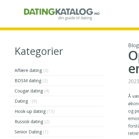
Blo
Kategorier
O
e
Affære dating
(3)
BDSM dating
(2)
2023
Cougar dating
(4)
Å vær
Dating
(9)
økono
og pe
Hook-up dating
(15)
emosj
Russisk dating
(2)
forst
Senior Dating
(1)
retni