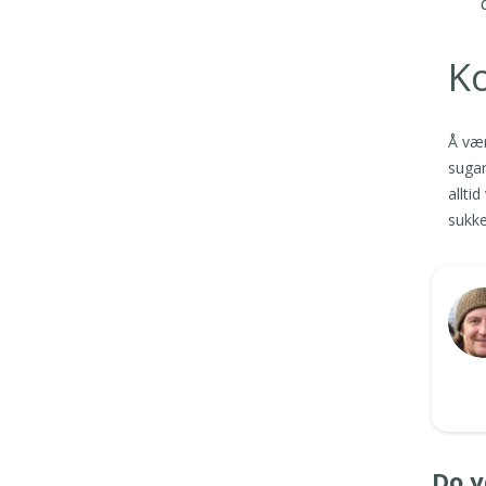
K
Å vær
sugar
allti
sukk
Do y