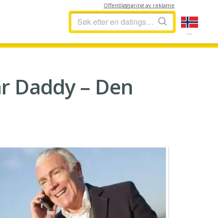
Offentliggjøring av reklame
...
r Daddy – Den