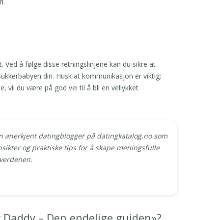
m.
 Ved å følge disse retningslinjene kan du sikre at
 sukkerbabyen din. Husk at kommunikasjon er viktig;
, vil du være på god vei til å bli en vellykket
n anerkjent datingblogger på datingkatalog.no som
nsikter og praktiske tips for å skape meningsfulle
gverdenen.
Daddy – Den endelige guiden»?