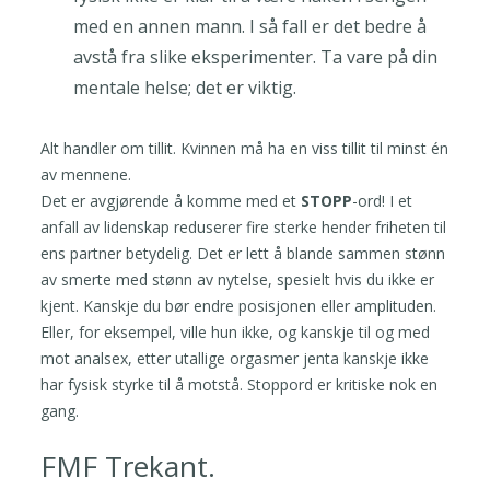
med en annen mann. I så fall er det bedre å
avstå fra slike eksperimenter. Ta vare på din
mentale helse; det er viktig.
Alt handler om tillit. Kvinnen må ha en viss tillit til minst én
av mennene.
Det er avgjørende å komme med et
STOPP
-ord! I et
anfall av lidenskap reduserer fire sterke hender friheten til
ens partner betydelig. Det er lett å blande sammen stønn
av smerte med stønn av nytelse, spesielt hvis du ikke er
kjent. Kanskje du bør endre posisjonen eller amplituden.
Eller, for eksempel, ville hun ikke, og kanskje til og med
mot analsex, etter utallige orgasmer jenta kanskje ikke
har fysisk styrke til å motstå. Stoppord er kritiske nok en
gang.
FMF Trekant.