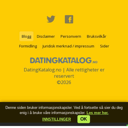
Blogg
Disclaimer
Personvern
Bruksvilkår
Formidling
Juridisk merknad / impressum
Sider
DatingKatalog.no | Alle rettigheter er
reservert
©2026
Denne siden bruker informasjonskapsler. Ved å fortsette så sier du deg
enig i å bruke våre informasjonskapsler.
Les mer her.
OK
INNSTILLINGER