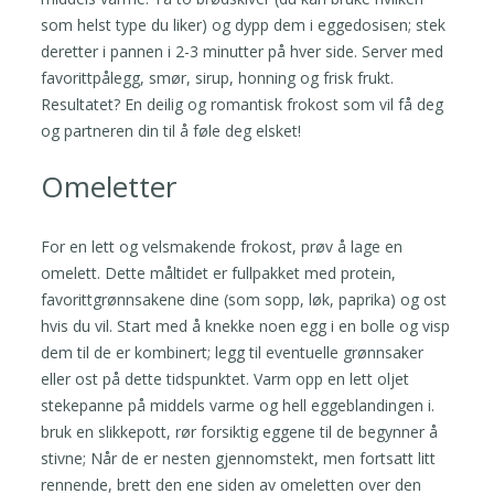
som helst type du liker) og dypp dem i eggedosisen; stek
deretter i pannen i 2-3 minutter på hver side. Server med
favorittpålegg, smør, sirup, honning og frisk frukt.
Resultatet? En deilig og romantisk frokost som vil få deg
og partneren din til å føle deg elsket!
Omeletter
For en lett og velsmakende frokost, prøv å lage en
omelett. Dette måltidet er fullpakket med protein,
favorittgrønnsakene dine (som sopp, løk, paprika) og ost
hvis du vil. Start med å knekke noen egg i en bolle og visp
dem til de er kombinert; legg til eventuelle grønnsaker
eller ost på dette tidspunktet. Varm opp en lett oljet
stekepanne på middels varme og hell eggeblandingen i.
bruk en slikkepott, rør forsiktig eggene til de begynner å
stivne; Når de er nesten gjennomstekt, men fortsatt litt
rennende, brett den ene siden av omeletten over den