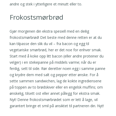
andre og stek i ytterligere et minutt eller to.
Frokostsmørbrød
Gjør morgenen din ekstra spesiell med en deilig
frokostsmørbrød! Det beste med denne retten er at du
kan tilpasse den slik du vil – fra bacon og egg til
vegetariske smørbrød, her er det noe for enhver smak.
Start med å koke opp litt bacon (eller andre proteiner du
velger) i en stekepanne på middels varme; når du er
ferdig, sett til side. Rør deretter noen egg i samme panne
og krydre dem med salt og pepper etter ønske. For å
sette sammen sandwichen, lag de kokte ingrediensene
på toppen av to brødskiver eller en engelsk muffins; om
ønskelig, tilsett ost eller annet pålegg for ekstra smak.
Nyt! Denne frokostsmørbrødet som er lett å lage, vil
garantert bringe et smil på ansiktet til partneren din. Nyt!