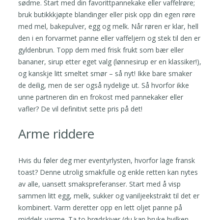
sødme. Start med din favorittpannekake eller vaffelrøre;
bruk butikkkjøpte blandinger eller pisk opp din egen røre
med mel, bakepulver, egg og melk. Når røren er klar, hell
den i en forvarmet panne eller vaffeljern og stek til den er
gyldenbrun. Topp dem med frisk frukt som bær eller
bananer, sirup etter eget valg (lønnesirup er en klassiker!),
og kanskje litt smeltet smør – så nyt! Ikke bare smaker
de deilig, men de ser også nydelige ut. Så hvorfor ikke
unne partneren din en frokost med pannekaker eller
vafler? De vil definitivt sette pris på det!
Arme riddere
Hvis du føler deg mer eventyrlysten, hvorfor lage fransk
toast? Denne utrolig smakfulle og enkle retten kan nytes
av alle, uansett smakspreferanser. Start med å visp
sammen litt egg, melk, sukker og vaniljeekstrakt til det er
kombinert. Varm deretter opp en lett oljet panne på
middels varme. Ta to brødskiver (du kan bruke hvilken